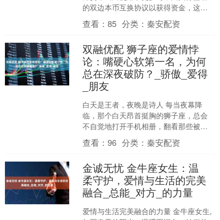
的双边本币互换协议以获得资金，这显
示人民币成为稳定全球流动性环境的力
查看：
85
分类：
秦安配资
量之一。 根据中国央行周....
双融优配 狮子座的爱情悖
论：嘴硬心软第一名，为何
总在深夜破防？_骄傲_爱得
_朋友
白天是王者，夜晚是诗人 每当夜幕降
临，那个白天昂首挺胸的狮子座，总会
不自觉地打开手机相册，翻看那些被刻
意隐藏却又不舍得删除的聊天截图。我
查看：
96
分类：
秦安配资
见过太多狮子座朋友，他们....
金诚无忧 金牛座女生：温
柔守护，爱情与生活的完美
融合_总能_对方_的力量
爱情与生活完美融合的力量 金牛座女生,