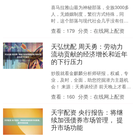
喜马拉雅山最为神秘部落，全族3000多
人，无婚姻制度，繁衍方式特殊，同
时，这个部落与现代社会几乎没有任何
联系，没有手机，没有网络，依旧保持
查看：
179
分类：
在线网上配资
着祖先们的生活方式，过....
天弘忧配 周天勇：劳动力
流动贡献的经济增长和近年
的下行压力
炒股就看金麒麟分析师研报，权威，专
业，及时，全面，助您挖掘潜力主题机
会！ 来源：天勇谈经济 前天晚上才看到
4月30日，新浪财经转了一篇化名“九门提
查看：
160
分类：
在线网上配资
督”的热心网友....
天宇配资 央行报告：将继
续加强债券市场管理， 提
升市场功能