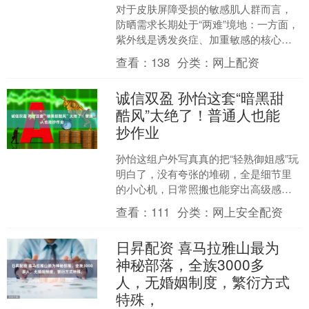
对于皮肤屏障受损的敏感肌人群而言，
防晒需求长期处于“两难”境地：一方面，
紫外线是诱发炎症、加重敏感的核心外
源因素；另一方面，市面上多数高倍防
查看：
138
分类：
网上配资
晒产品因化学防晒剂浓....
诚信双盈 孙怡这套“暗黑甜
酷风”太绝了！普通人也能
抄作业
孙怡这组户外写真真的把“轻熟御姐感”玩
明白了，没有夸张的堆砌，全是细节里
的小心机，日常照搬也能穿出高级感。
她选了一件基础款黑色泡泡袖针织衫，
查看：
111
分类：
网上安全配资
看似简单却藏着小心....
日昇配资 喜马拉雅山最为
神秘部落，全族3000多
人，无婚姻制度，繁衍方式
特殊，