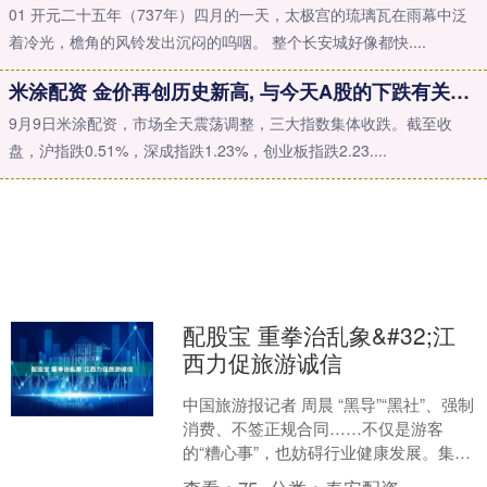
01 开元二十五年（737年）四月的一天，太极宫的琉璃瓦在雨幕中泛
着冷光，檐角的风铃发出沉闷的呜咽。 整个长安城好像都快....
米涂配资 金价再创历史新高, 与今天A股的下跌有关系吗?
9月9日米涂配资，市场全天震荡调整，三大指数集体收跌。截至收
盘，沪指跌0.51%，深成指跌1.23%，创业板指跌2.23....
配股宝 重拳治乱象&#32;江
西力促旅游诚信
中国旅游报记者 周晨 “黑导”“黑社”、强制
消费、不签正规合同……不仅是游客
的“糟心事”，也妨碍行业健康发展。集中
整治开展以来，江西各级文旅部门保持