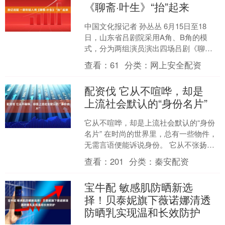
《聊斋·叶生》“抬”起来
中国文化报记者 孙丛丛 6月15日至18
日，山东省吕剧院采用A角、B角的模
式，分为两组演员演出四场吕剧《聊斋·
叶生》，在业界引发较多讨论的同时，
查看：
61
分类：
网上安全配资
也吸引大批之前没....
配资伐 它从不喧哗，却是
上流社会默认的“身份名片”
它从不喧哗，却是上流社会默认的“身份
名片” 在时尚的世界里，总有一些物件，
无需言语便能诉说身份。 它从不张扬，
却悄然成为品味与格调的无声注脚。 一
查看：
201
分类：
秦安配资
条经典的手链，....
宝牛配 敏感肌防晒新选
择！贝泰妮旗下薇诺娜清透
防晒乳实现温和长效防护