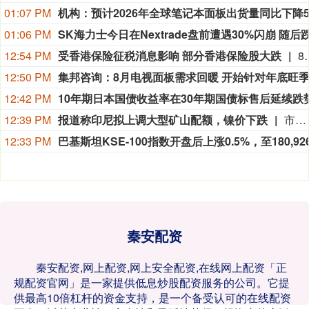
01:07 PM
01:06 PM
12:54 PM
受香港保险征税消息影响 部分香港保险股大跌
8月6日上午，友邦保险、保诚等香港保险股集体下跌。消息面上，8月5日有媒体报道，个别港险投保人士已收到境外收入缴税通知，香港保险收益纳入征收范围。目前税率适用20%，已涉及
12:50 PM
12:42 PM
12:39 PM
报道称印尼拟上调大型矿山配额，镍价下跌
市场再度传言印尼将为国内一座大型矿山授予更高的镍矿生产配额，或增加市场供应，镍价跌至 7 月中旬以来最低水平。伦敦市场镍价最大跌幅达 2.1%，报每吨 16750 美元。上海有色网称，该矿企下半年将获得数千万吨的额外矿石配额，但并未指明具体矿商。印尼能源与矿产资源部发言人未立刻回应置评请求。印尼是全球头号镍生产国，镍用于不锈钢及电池领域，该国产量约占全球总产量 60%，其供应政策变动会左右市场供需格局。媒体 6 月曾报道，印尼政府准备在今年晚些时候大幅提高镍产量。截至发稿，伦敦金属交易所镍期货下跌 1.7%，报每吨 16825 美元。年内迄今价格基本持平。
12:33 PM
秦安配资
秦安配资,网上配资,网上安全配资,在线网上配资「正
规配资官网」是一家提供低息炒股配资服务的公司。它提
供最高10倍杠杆的资金支持，是一个备受认可的在线配资