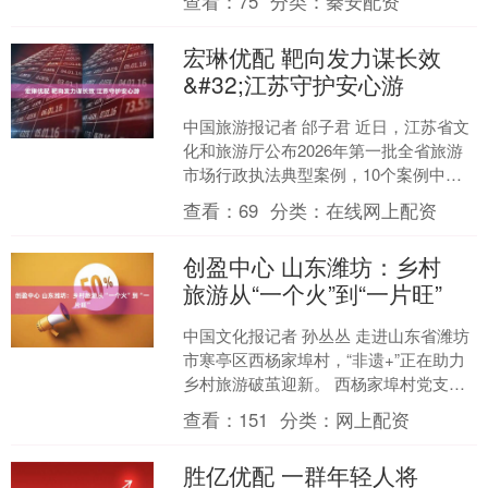
查看：
75
分类：
秦安配资
高压态势，用....
宏琳优配 靶向发力谋长效
&#32;江苏守护安心游
中国旅游报记者 邰子君 近日，江苏省文
化和旅游厅公布2026年第一批全省旅游
市场行政执法典型案例，10个案例中包
括“未经许可经营旅行社业务”“不合理低
查看：
69
分类：
在线网上配资
价游”“擅....
创盈中心 山东潍坊：乡村
旅游从“一个火”到“一片旺”
中国文化报记者 孙丛丛 走进山东省潍坊
市寒亭区西杨家埠村，“非遗+”正在助力
乡村旅游破茧迎新。 西杨家埠村党支部
负责人介绍，近年来，西杨家埠村依托
查看：
151
分类：
网上配资
风筝、年画两大....
胜亿优配 一群年轻人将