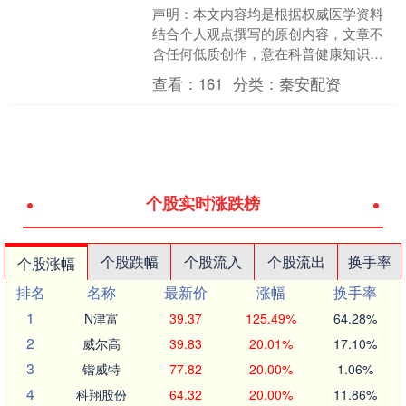
声明：本文内容均是根据权威医学资料
结合个人观点撰写的原创内容，文章不
含任何低质创作，意在科普健康知识，
请知悉。 张伯是一位退休教师，平日里
查看：
161
分类：
秦安配资
身体一直算硬朗。最近，....
个股实时涨跌榜
个股跌幅
个股流入
个股流出
换手率
个股涨幅
排名
名称
最新价
涨幅
换手率
1
N津富
39.37
125.49%
64.28%
2
威尔高
39.83
20.01%
17.10%
3
锴威特
77.82
20.00%
1.06%
4
科翔股份
64.32
20.00%
11.86%