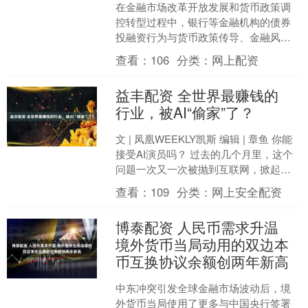
在金融市场改革开放发展和货币政策调
控转型过程中，银行等金融机构的债券
投融资行为与货币政策传导、金融风险
防范高度关联，最新货政报告专栏指
查看：
106
分类：
网上配资
出，加强债券市场建设，提升....
益丰配资 全世界最赚钱的
行业，被AI“偷家”了？
文 | 凤凰WEEKLY凯斯 编辑 | 章鱼 你能
接受AI演员吗？ 过去的几个月里，这个
问题一次又一次被抛到互联网，掀起一
波又一波的争议热潮。 最初，是性转版
查看：
109
分类：
网上安全配资
《....
博泰配资 人民币需求升温
境外货币当局动用的双边本
币互换协议余额创两年新高
中东冲突引发全球金融市场波动后，境
外货币当局使用了更多与中国央行签署