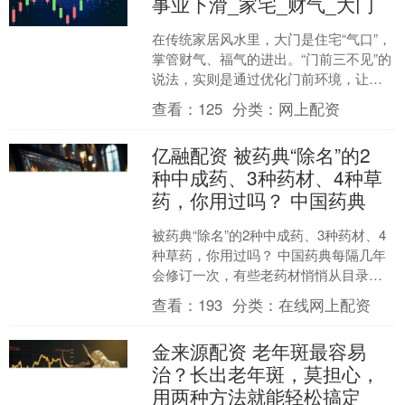
事业下滑_家宅_财气_大门
在传统家居风水里，大门是住宅“气口”，
掌管财气、福气的进出。“门前三不见”的
说法，实则是通过优化门前环境，让吉
祥宅气场顺畅，为家宅聚福纳财。 一、
查看：
125
分类：
网上配资
不见镜子一-财....
亿融配资 被药典“除名”的2
种中成药、3种药材、4种草
药，你用过吗？ 中国药典
被药典“除名”的2种中成药、3种药材、4
种草药，你用过吗？ 中国药典每隔几年
会修订一次，有些老药材悄悄从目录里
消失了，但民间还在用。这种做法挺危
查看：
193
分类：
在线网上配资
险的，被药典移除....
金来源配资 老年斑最容易
治？长出老年斑，莫担心，
用两种方法就能轻松搞定