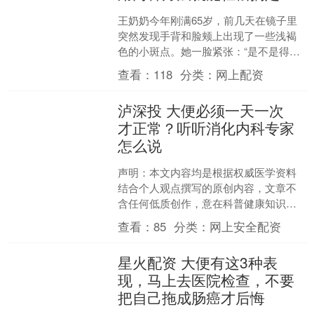
王奶奶今年刚满65岁，前几天在镜子里
突然发现手背和脸颊上出现了一些浅褐
色的小斑点。她一脸紧张：“是不是得了
病？会不会越来越多？” 其实，王奶奶的
查看：
118
分类：
网上配资
情况非常常见——....
泸深投 大便必须一天一次
才正常？听听消化内科专家
怎么说
声明：本文内容均是根据权威医学资料
结合个人观点撰写的原创内容，文章不
含任何低质创作，意在科普健康知识，
请知悉。 清晨七点半，王阿姨像往常一
查看：
85
分类：
网上安全配资
样走进厕所，她发现自己....
星火配资 大便有这3种表
现，马上去医院检查，不要
把自己拖成肠癌才后悔