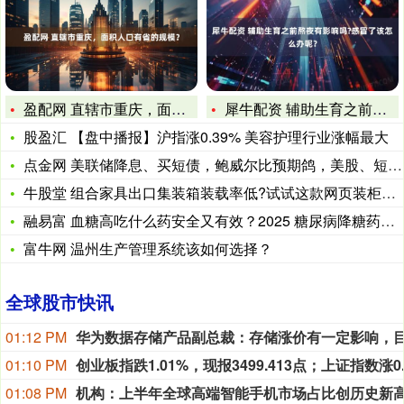
盈配网 直辖市重庆，面积人口有省的规模？
犀牛配资 辅助生育之前熬夜有影响吗?感冒了该怎么办呢？
股盈汇 【盘中播报】沪指涨0.39% 美容护理行业涨幅最大
点金网 美联储降息、买短债，鲍威尔比预期鸽，美股、短期美债、
牛股堂 组合家具出口集装箱装载率低?试试这款网页装柜软件？
融易富 血糖高吃什么药安全又有效？2025 糖尿病降糖药十大
富牛网 温州生产管理系统该如何选择？
全球股市快讯
01:12 PM
01:10 PM
01:08 PM