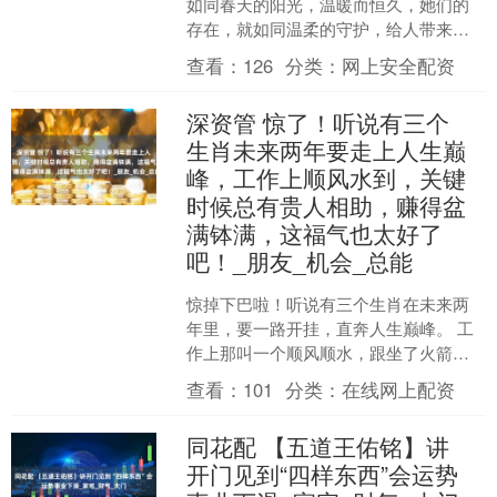
如同春天的阳光，温暖而恒久，她们的
存在，就如同温柔的守护，给人带来无
尽的安慰和力量，在爱情与生活中，金
查看：
126
分类：
网上安全配资
牛座女生总能找到完美....
深资管 惊了！听说有三个
生肖未来两年要走上人生巅
峰，工作上顺风水到，关键
时候总有贵人相助，赚得盆
满钵满，这福气也太好了
吧！_朋友_机会_总能
惊掉下巴啦！听说有三个生肖在未来两
年里，要一路开挂，直奔人生巅峰。 工
作上那叫一个顺风顺水，跟坐了火箭似
的；关键时刻，总有贵人从天而降，拉
查看：
101
分类：
在线网上配资
他们一把；赚起钱来，更....
同花配 【五道王佑铭】讲
开门见到“四样东西”会运势