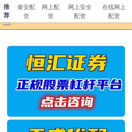
推
秦安配
网上配
网上安全
在线网上
荐
资
资
配资
配资